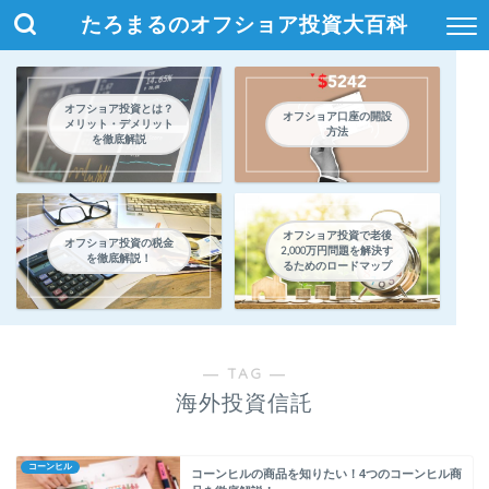
たろまるのオフショア投資大百科
オフショア投資とは？
オフショア口座の開設
メリット・デメリット
方法
を徹底解説
オフショア投資で老後
オフショア投資の税金
2,000万円問題を解決す
を徹底解説！
るためのロードマップ
― TAG ―
海外投資信託
コーンヒル
コーンヒルの商品を知りたい！4つのコーンヒル商